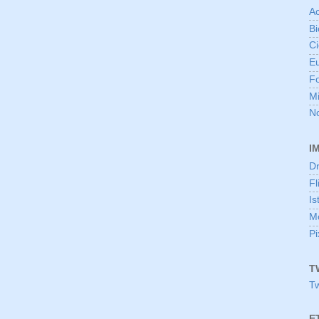
Ac
Bi
Ci
E
F
Mi
No
I
D
Fl
Is
Mo
P
T
Tw
E