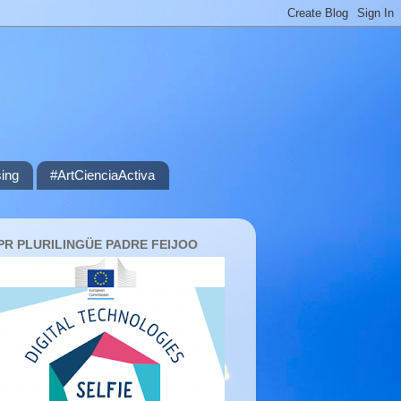
ing
#ArtCienciaActiva
PR PLURILINGÜE PADRE FEIJOO