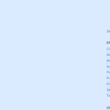
Sé
E
Ci
Mo
Mo
Na
Pa
Pr
P
S
T
O