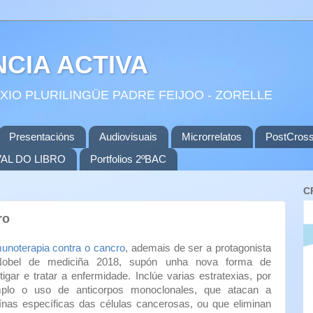
CIA ACTIVA
IO PLURILINGÜE PADRE FEIJOO - ZORELLE
Presentacións
Audiovisuais
Microrrelatos
PostCross
VAL DO LIBRO
Portfolios 2ºBAC
C
ro
unoterapia contra o cancro
, ademais de ser a protagonista
obel de mediciña 2018, supón unha nova forma de
tigar e tratar a enfermidade. Inclúe varias estratexias, por
plo o uso de anticorpos monoclonales, que atacan a
ínas específicas das células cancerosas, ou que eliminan