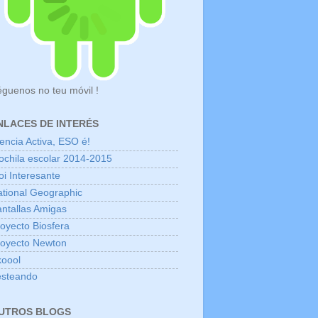
guenos no teu móvil !
NLACES DE INTERÉS
encia Activa, ESO é!
chila escolar 2014-2015
i Interesante
tional Geographic
ntallas Amigas
oyecto Biosfera
royecto Newton
koool
esteando
UTROS BLOGS