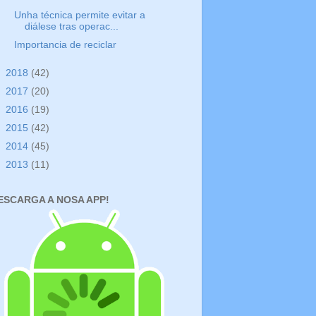
Unha técnica permite evitar a
diálese tras operac...
Importancia de reciclar
►
2018
(42)
►
2017
(20)
►
2016
(19)
►
2015
(42)
►
2014
(45)
►
2013
(11)
ESCARGA A NOSA APP!