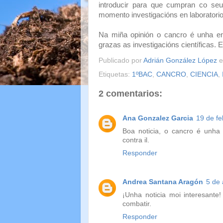
introducir para que cumpran co seu
momento investigacións en laboratori
Na miña opinión o cancro é unha e
grazas as investigacións científicas.
Publicado por
Adrián González López
Etiquetas:
1ºBAC
,
CANCRO
,
CIENCIA
,
2 comentarios:
Ana Gonzalez Garcia
19 de fe
Boa noticia, o cancro é unha d
contra il.
Responder
Andrea Santana Aragón
5 de 
¡Unha noticia moi interesante
combatir.
Responder