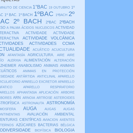
1°BAC
1º
MINUTO DE CIENCIA
19 OUTUBRO
1ºBAC
2º
AC
1º BAC.
1º BACH
1ºBACH
BAC
2º BACH
2ºBACH
2ºBAC
ESO
ACTIVIDAD
A PALMA
ÁCIDOS NUCLEICOS
NTERACTIVA
ACTIVIDADE
ACTIVIDADE
ACTIVIDADE VOLCÁNICA
NTERACTIVA
CTIVIDADES
ACTIVIDADES CCMA
CTUALIDADE
ACUÁTICO
ACUICULTURA
DN
AGRICULTURA.
AFANTASÍA
AIRE
AIRE
ALIMENTACIÓN
ÍO
ALERXIA
ALTERACIÓN
LZHEIMER
ANABOLISMO
ANIMAIS
ANIMAIS
CUÁTICOS
ANIMAIS EN PROTECCIÓN
SIEDADE
ANTÁRTIDA
ANTICLINAL
APARELLO
RCULATORIO
APARELLO EXCRETOR
APARELLO
NFATICO
APARELLO RESPIRATORIO
ARELLOS
APHANTASIA
APLICACIÓN
ARBORE
ARN
RBORES
ARNOIA
ARTROSE
ASTEROIDES
ASTRONOMÍA
STROFÍSICA
ASTRONAUTA
AUGA
TMOSFERA
AUGAS
AUGAS
AVALIACIÓN AMBIENTAL
NTINENTAIS
VENTURAS CIENTÍFICAS
AVIACION
AXENTES
AZÚCARES
BACTERIAS
XTERNOS
BÉLGICA
IODIVERSIDADE
BIOLOGIA
BIOFÍSICA