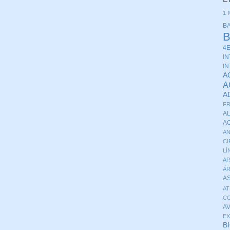
1 
B
4
I
I
A
A
A
FR
A
A
AN
CI
LÍ
AP
Á
A
A
CO
A
E
B