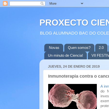
PROXECTO CIEN
BLOG ALUMNADO BAC DO COLEX
Novas
Quen somos?
2.0
Un minuto de Ciencia!
VII FESTI
JUEVES, 24 DE ENERO DE 2019
Inmunoterapia contra o canc
A inm
do N
inves
exem
prote