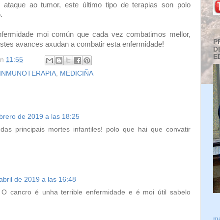
 ataque ao tumor, este último tipo de terapias son polo
o.
nfermidade moi común que cada vez combatimos mellor,
P
 Estes avances axudan a combatir esta enfermidade!
D
E
en
11:55
INMUNOTERAPIA
,
MEDICIÑA
brero de 2019 a las 18:25
as principais mortes infantiles! polo que hai que convatir
abril de 2019 a las 16:48
! O cancro é unha terrible enfermidade e é moi útil sabelo
ma