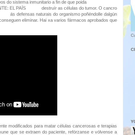
eos do sistema inmunitario a fin de que poida
NTE: EL PAÍS
destruír as células do tumor.
O cancro
se
ás defensas naturais do organismo poñéndolle dalgún
conseguen eliminar. Hai xa varios fármacos aprobados que
C
C
Y
ente modificados para matar células cancerosas e terapias
une que se extraen do paciente, refórzanse e vólvense a