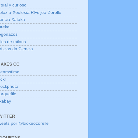
tual y curioso
oloxía-Xeoloxía P.Feijoo-Zorelle
encia Xataka
ureka
ogonazos
les de milóns
ticias da Ciencia
MAXES CC
reamstime
ickr
tockphoto
rguefile
ixabay
WITTER
eets por @bioxeozorelle
TIQUETAS