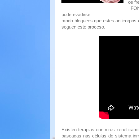
os fr
FO
pode evadir
modo bloqueos que estes anticorpos 
seguen este proceso.
Existen terapias con virus xenéticam
baseadas nas células do sistema inm